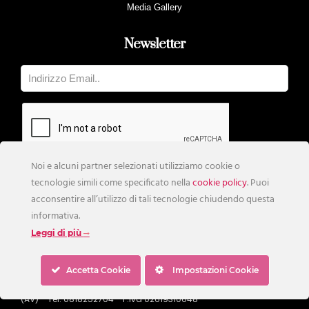
Media Gallery
Newsletter
Noi e alcuni partner selezionati utilizziamo cookie o
tecnologie simili come specificato nella
cookie policy
. Puoi
acconsentire all’utilizzo di tali tecnologie chiudendo questa
informativa.
Leggi di più
Accetta Cookie
Impostazioni Cookie
© Copyright 2019 - Edizioni Call srl Via XXV Aprile Sperone 83020
(AV) - Tel. 0818252704 - P.iva 02619310648