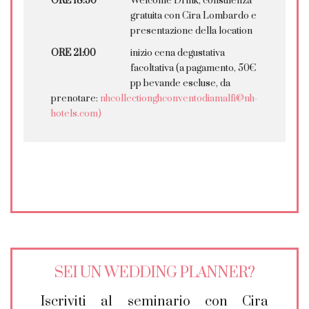
ORE 18:30
Welcome Drink, consulenza
gratuita con Cira Lombardo e
presentazione della location
ORE 21:00
inizio cena degustativa
facoltativa (a pagamento, 50€
pp bevande escluse, da
prenotare:
nhcollectionghconventodiamalfi@nh-
hotels.com)
SEI UN WEDDING PLANNER?
Iscriviti al seminario con Cira