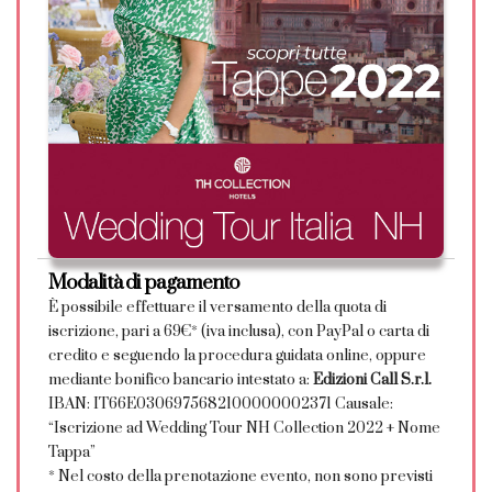
Modalità di pagamento
È possibile effettuare il versamento della quota di
iscrizione, pari a 69€* (iva inclusa), con PayPal o carta di
credito e seguendo la procedura guidata online, oppure
mediante bonifico bancario intestato a:
Edizioni Call S.r.l.
IBAN: IT66E0306975682100000002371 Causale:
“Iscrizione ad Wedding Tour NH Collection 2022 + Nome
Tappa”
* Nel costo della prenotazione evento, non sono previsti