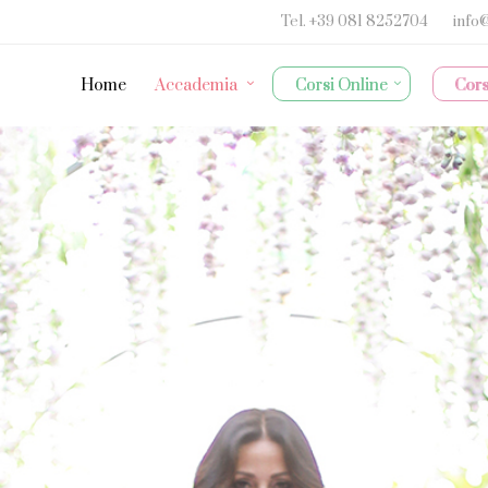
Tel.
+39 081 8252704
info
Home
Accademia
Corsi Online
Cors