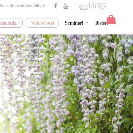
@accademiadelwedding.it
i in Aula
VideoCorsi
Seminari
Riviste