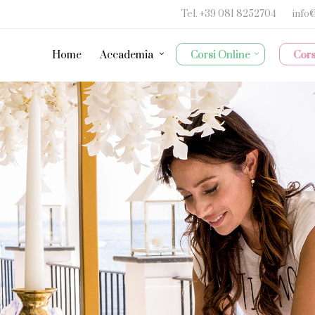
Tel.
+39 081 8252704
info
Home
Accademia
Corsi Online
Cors