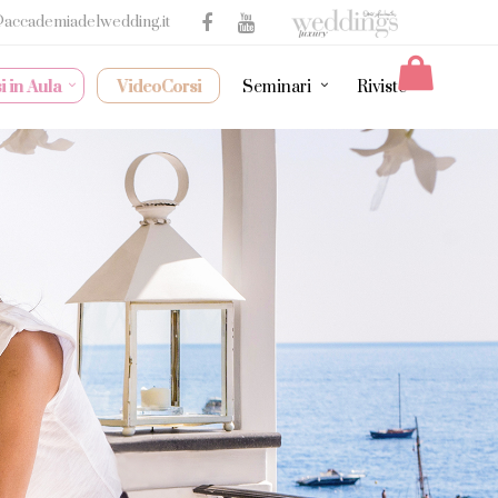
@accademiadelwedding.it
i in Aula
VideoCorsi
Seminari
Riviste