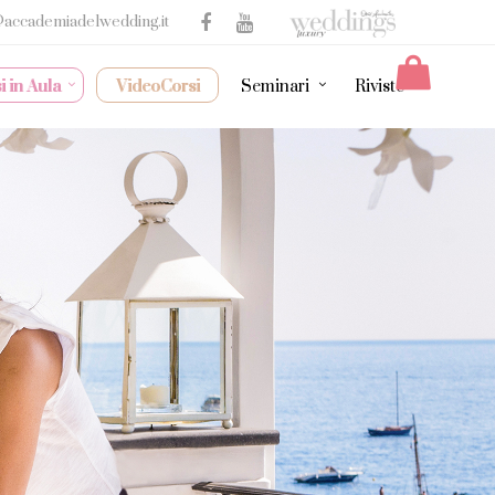
@accademiadelwedding.it
i in Aula
VideoCorsi
Seminari
Riviste