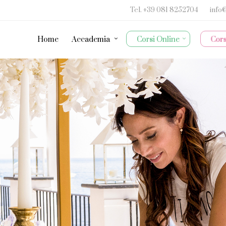
Tel.
+39 081 8252704
info
Home
Accademia
Corsi Online
Cors