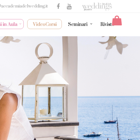
@accademiadelwedding.it
i in Aula
VideoCorsi
Seminari
Riviste