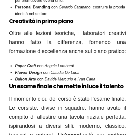
per promuovere eventi unici.
Personal Branding
con
Gerardo Catapano
: costruire la propria
identità nel settore.
Creatività in primo piano
Oltre alle lezioni teoriche, i laboratori creativi
hanno fatto la differenza, fornendo una
formazione d’eccellenza anche sul piano pratico:
Paper Craft
con
Angela Lombardi
.
Flower Design
con
Claudia De Luca
.
Ballon Arte
con
Davide Mercurio
e
Ivan Caria
.
Un esame finale che mette in luce il talento
Il momento clou del corso è stato l’esame finale.
Le corsiste, divise in squadre, hanno avuto il
compito di allestire una tavola nuziale perfetta,
ispirandosi a diversi stili: moderno, classico,
tropical e natural. Un’opportunità per mettere